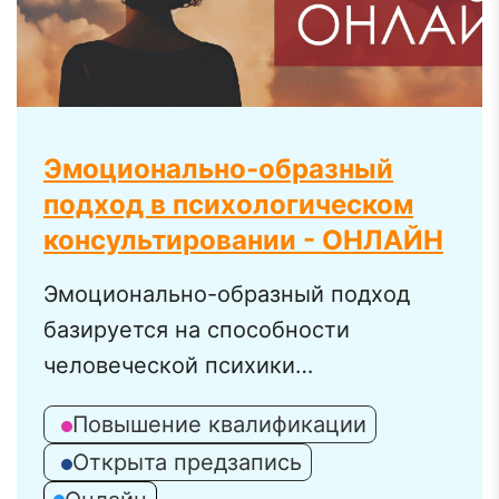
Эмоционально-образный
подход в психологическом
консультировании - ОНЛАЙН
Эмоционально-образный подход
базируется на способности
человеческой психики
преобразовывать эмоциональный
Повышение квалификации
опыт, создавая образы и метафоры.
Открыта предзапись
Через эмоционально-заряженные