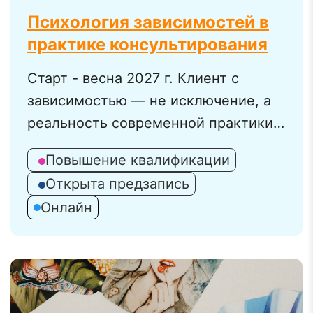
Психология зависимостей в
практике консультирования
Старт - весна 2027 г. Клиент с
зависимостью — не исключение, а
реальность современной практики.
Его биохимия, мотивация и путь к
Повышение квалификации
выздоровлению требуют особого
Открыта предзапись
понимания и специальных навыков.
Онлайн
Если вы хотите не просто
«работать» с этой темой, а стать
уверенным и эффективным
специалистом, - эта программа для
вас .