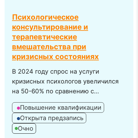
Психологическое
консультирование и
терапевтические
вмешательства при
кризисных состояниях
В 2024 году спрос на услуги
кризисных психологов увеличился
на 50-60% по сравнению с
предыдущим годом, который тоже
Повышение квалификации
показал огромный скачок. Это
Открыта предзапись
связано с обострением
Очно
экономической и политической