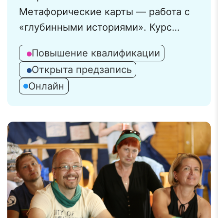
Метафорические карты — работа с
«глубинными историями». Курс
ведет: психолог-консультант
Повышение квалификации
Калюжная Оксана (специализация:
Открыта предзапись
арт-терапия, эмоционально-
Онлайн
образная терапия, телесно-
ориентированная терапия, работа с
МАК).