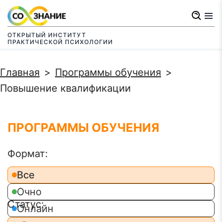
Перейти
к
ОТКРЫТЫЙ ИНСТИТУТ
основному
ПРАКТИЧЕСКОЙ ПСИХОЛОГИИ
содержанию
Строка
Главная
Программы обучения
навигации
Повышение квалификации
ПРОГРАММЫ ОБУЧЕНИЯ
Все
Очно
Онлайн